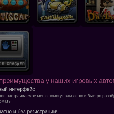
 преимущества у наших игровых авто
тный интерфейс
ое настраиваемое меню помогут вам легко и быстро разобр
томаты!
атно и без регистрации!