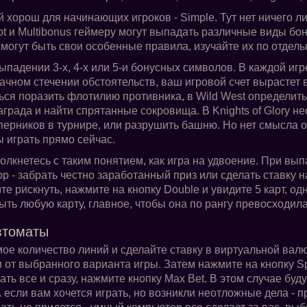
 хорош для начинающих игроков - Simple. Тут нет ничего ли
ot и Multibonus геймеру могут выпадать различные виды бонус
могут быть свои особенные правила, изучайте их по отдель
ыпадении 3-х, 4-х или 5-и бонусных символов. В каждой иг
ачном стечении обстоятельств, ваш игровой счет вырастет в
ься поразить флотилию противника, в Wild West определить,
аграда и найти спрятанные сокровища. В Knights of Glory н
перников в турнире, или разрушить башню. Но нет смысла 
ы играть прямо сейчас.
толкнетесь с таким понятием, как игра на удвоение. При в
р - забрать честно заработанный приз или сделать ставку 
 рискнуть, нажмите на кнопку Double и увидите 5 карт, одн
ыть любую карту, главное, чтобы она по рангу превосходила 
втоматы
ое количество линий и сделайте ставку в виртуальной ва
ти от выбранного варианта игры. Затем нажмите на кнопку S
ть все и сразу, нажмите кнопку Max Bet. В этом случае буд
А если вам хочется играть, но возникли неотложные дела - 