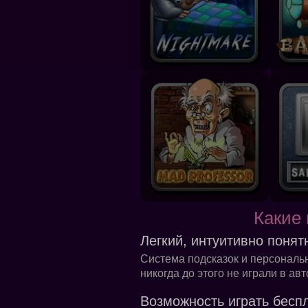
Какие
Легкий, интуитивно поня
Система подсказок и персональн
никогда до этого не играли в ав
Возможность играть беспл