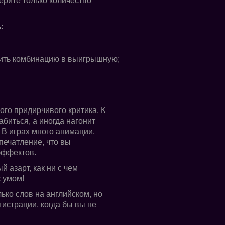
ерите только количество
:
ратить комбинацию в выигрышную;
го придирчивого критика. К
биться, а иногда нагонит
. В играх много анимации,
печатление, что вы
эффектов.
 азарт, как ни с чем
с умом!
ько слов на английском, но
гистрации, когда бы вы не