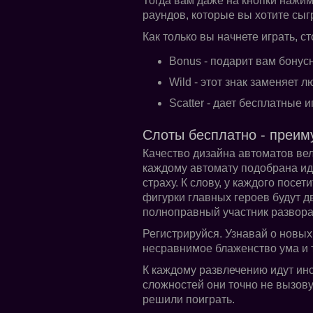
Тогда вам даже на кнопки нажим
раундов, которые вы хотите сыгр
Как только вы начнете играть, с
Bonus - подарит вам бонус
Wild - этот знак заменяет 
Scatter - дает бесплатные 
Слоты бесплатно - преим
Качество дизайна автоматов вел
каждому автомату подобрана иде
страху. К слову, у каждого посе
фигурки главных героев будут д
полноправный участник развора
Регистрируйся. Узнавай о новых
несравнимое блаженство ума и т
К каждому развлечению идут инс
сложностей они точно не вызову
решили поиграть.