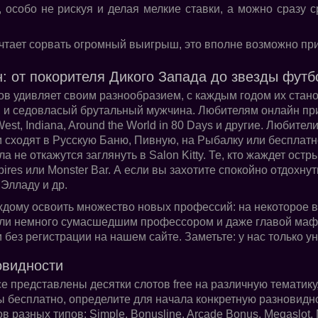
, особо не рискуя и делая мелкие ставки, а можно сразу 
чтает сорвать огромный выигрыш, это вполне возможно при
: от покорителя Дикого Запада до звезды футб
в удивляет своим разнообразием, с каждым годом их стан
к, и седовласый брутальный мужчина. Любителям онлайн пр
West, Indiana, Around the World in 80 Days и другие. Любите
 сходят в Русскую Баню, Пивную, на Рыбалку или бесплатно
а не откажутся заглянуть в Salon Kitty. Те, кто жаждет ос
pires или Monster Bar. А если вы захотите спокойно отдохну
 Элладу и др.
дому освоить множество новых профессий: на некоторое в
ли немного сумасшедшим профессором и даже главой мафиоз
 без регистрации на нашем сайте. Заметьте: у нас только у
овидности
се представлены десятки слотов free на различную тематику
ты бесплатно, определите для начала конкретную разновидн
разных типов: Simple, Bonusline, Arcade Bonus, Megaslot, Mu