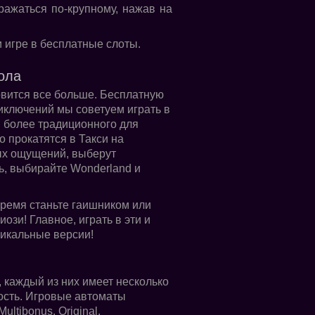
сражаться по-крупному, нажав на
 игре в бесплатные слоты.
ола
овится все больше. Бесплатную
иключений мы советуем играть в
ли более традиционного для
 прокатятся в Такси на
трых ощущений, выберут
ть, выбирайте Wonderland и
ремя станьте гаишником или
и! Главное, играть в эти и
никальные версии!
, каждый из них имеет несколько
ость. Игровые автоматы
ltibonus, Original.