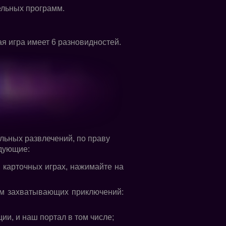
ельных программ.
я игра имеет 6 разновидностей.
льных развлечений, по праву
дующие:
 карточных играх, нажимайте на
ем захватывающих приключений:
ции, и наш портал в том числе;