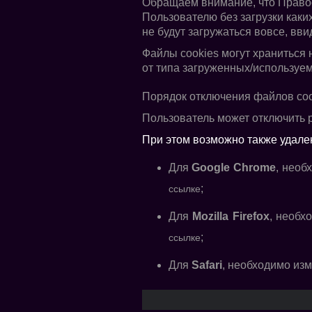
Обращаем внимание, что Правоо
Пользователю без загрузки каки
не будут загружаться вовсе, вв
Файлы cookies могут храниться н
от типа загруженных/используем
Порядок отключения файлов coo
Пользователь может отключить р
При этом возможно также удале
Для
Google Chrome
, необ
;
ссылке
Для
Mozilla Firefox
, необх
;
ссылке
Для
Safari
, необходимо из