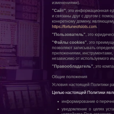
изменениями).
"Сайт"
, это информационная ед
и связаны друг с другом с помо
конкретному домену, являющему
https://fortuneofslots.com
.
"Пользователь"
, это юридичес
"Файлы cookies"
, это преиму
позволяют записывать определ
приложениями, инструментами, 
независимо от используемого им
"Правообладатель"
, это комп
Общие положения
Условия настоящей Политики ра
Целью настоящей Политики явля
информирование о перечне
уведомление о целях уста