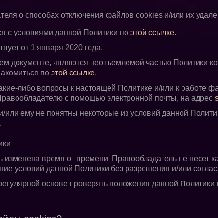
ля о способах отключения файлов cookies и/или их удален
ся с условиями данной Политики по
этой ссылке
.
вует от 1 января 2020 годa.
ем документе, являются неотъемлемой частью Политики к
накомиться по
этой ссылке
.
акие-либо вопросы к настоящей Политике и/или к работе фа
Правообладателю с помощью электронной почты, на адрес
и/или ему не понятны некоторые из условий данной Полити
.
ики
 изменена время от времени. Правообладатель не несет ка
ние условий данной Политики без разрешения и/или соглас
 регулярной основе проверять положения данной Политики 