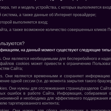
узера, тип и модель устройства, с которых выполняется вход
 система, а также данные об Интернет провайдере;
оторой выполняется вход;
айта, а также возможное количество совершенных кликов П
ользуются?
фикациям, на данный момент существуют следующие типы 
s. Они являются необходимыми для бесперебойного и над
файлов cookies может привести к ограничению Пользова
стям Сайта;
es. Они являются временными и сохраняют информацию
чение одной сессии (т.е. до момента закрытия такого брауз
kies. Они нужны для отслеживания страниц/разделов Сайт
ных ошибок в работе Сайта. Информация, собираемая 
 анонимной и необходима для эффективного поддержания и
елю таргетированного контента;
okies. Они нужны для сбора информации о поисковых 