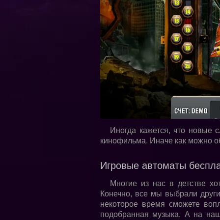
Иногда кажется, что новые 
кинофильма. Иначе как можно о
Игровые автоматы бесплат
Многие из нас в детстве хо
Конечно, все мы выбрали други
некоторое время сможете вопл
подобранная музыка. А на наш