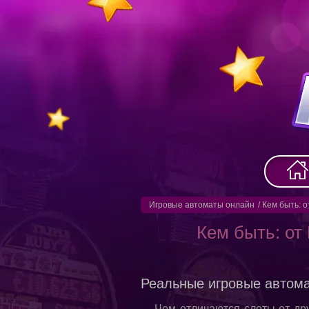
Игровые автоматы онлайн
/
Кем быть: о
Кем быть: от
Реальные игровые автома
Чем отличаются слоты от дру