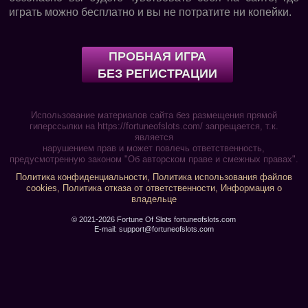
играть можно бесплатно и вы не потратите ни копейки.
ПРОБНАЯ ИГРА
БЕЗ РЕГИСТРАЦИИ
Использование материалов сайта без размещения прямой
гиперссылки на https://fortuneofslots.com/ запрещается, т.к.
является
нарушением прав и может повлечь ответственность,
предусмотренную законом "Об авторском праве и смежных правах".
Политика конфиденциальности
,
Политика использования файлов
cookies
,
Политика отказа от ответственности
,
Информация о
владельце
© 2021-2026 Fortune Of Slots fortuneofslots.com
E-mail: support@fortuneofslots.com