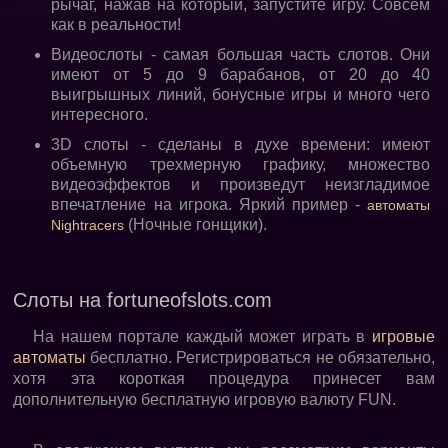
рычаг, нажав на который, запустите игру. Совсем
как в реальности!
Видеослоты - самая большая часть слотов. Они
имеют от 5 до 9 барабанов, от 20 до 40
выигрышных линий, бонусные игры и много чего
интересного.
3D слоты - сделаны в духе времени: имеют
объемную трехмерную графику, множество
видеоэффектов и произведут неизгладимое
впечатление на игрока. Яркий пример -
автоматы
(Ночные гонщики).
Nightracers
Слоты на fortuneofslots.com
На нашем портале каждый может играть в
игровые
автоматы
бесплатно. Регистрироваться не обязательно,
хотя эта короткая процедура принесет вам
дополнительную бесплатную игровую валюту FUN.