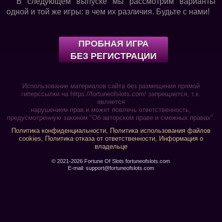
В следующем выпуске мы рассмотрим варианты
одной и той же игры: в чем их различия. Будьте с нами!
ПРОБНАЯ ИГРА
БЕЗ РЕГИСТРАЦИИ
Использование материалов сайта без размещения прямой
гиперссылки на https://fortuneofslots.com/ запрещается, т.к.
является
нарушением прав и может повлечь ответственность,
предусмотренную законом "Об авторском праве и смежных правах".
Политика конфиденциальности
,
Политика использования файлов
cookies
,
Политика отказа от ответственности
,
Информация о
владельце
© 2021-2026 Fortune Of Slots fortuneofslots.com
E-mail: support@fortuneofslots.com